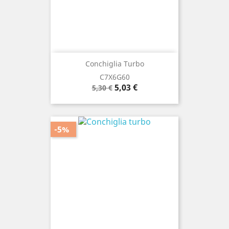
Conchiglia Turbo
C7X6G60
Prezzo
Prezzo
5,03 €
5,30 €
base
-5%