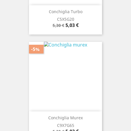
Conchiglia Turbo
C5X5G20
Prezzo
Prezzo
5,03 €
5,30 €
base
-5%
Conchiglia Murex
C9X7G65