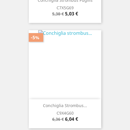
Conchiglia Strombus Pugilis
C7X5G69
Prezzo
Prezzo
5,03 €
5,30 €
base
-5%
Conchiglia Strombus...
C9X4G60
Prezzo
Prezzo
6,04 €
6,36 €
base