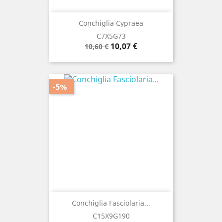
Conchiglia Cypraea
C7X5G73
Prezzo
Prezzo
10,07 €
10,60 €
base
-5%
Conchiglia Fasciolaria...
C15X9G190