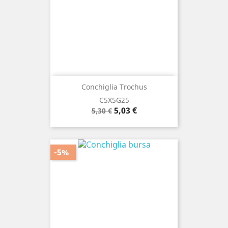
Conchiglia Trochus
C5X5G25
Prezzo
Prezzo
5,03 €
5,30 €
base
-5%