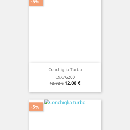
-5%
Conchiglia Turbo
C9X7G200
Prezzo
Prezzo
12,08 €
12,72 €
base
-5%