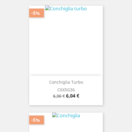
-5%
Conchiglia Turbo
C6X5G36
Prezzo
Prezzo
6,04 €
6,36 €
base
-5%