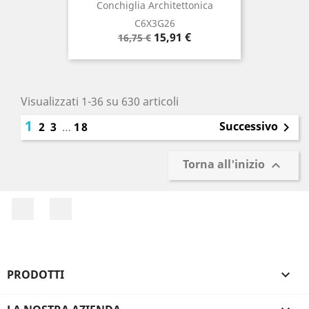
Conchiglia Architettonica
C6X3G26
Prezzo
Prezzo
15,91 €
16,75 €
base
Visualizzati 1-36 su 630 articoli
1
Successivo
2
3
…
18

Torna all'inizio

Facebook
Instagram
PRODOTTI
