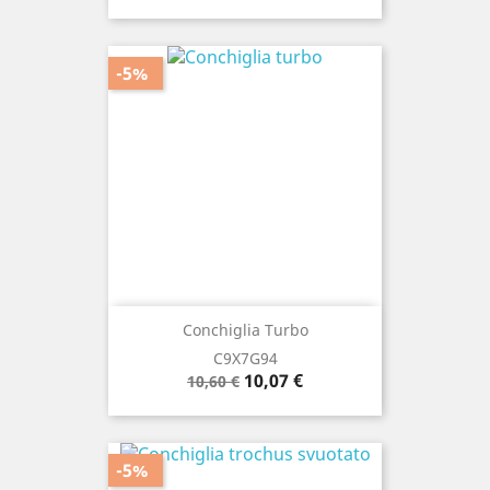
base
-5%
Conchiglia Turbo
C9X7G94
Prezzo
Prezzo
10,07 €
10,60 €
base
-5%