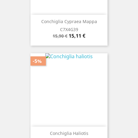
Conchiglia Cypraea Mappa
C7X4G39
Prezzo
Prezzo
15,11 €
15,90 €
base
-5%
Conchiglia Haliotis