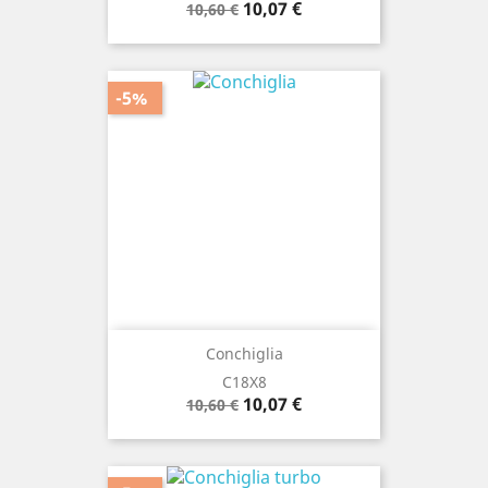
Prezzo
Prezzo
10,07 €
10,60 €
base
-5%
Conchiglia
C18X8
Prezzo
Prezzo
10,07 €
10,60 €
base