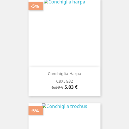
-5%
Conchiglia Harpa
C8X5G32
Prezzo
Prezzo
5,03 €
5,30 €
base
-5%