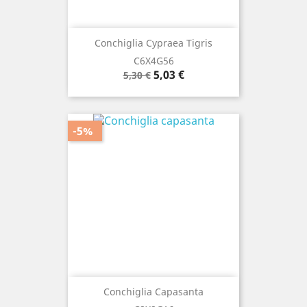
Conchiglia Cypraea Tigris
C6X4G56
Prezzo
Prezzo
5,03 €
5,30 €
base
-5%
Conchiglia Capasanta