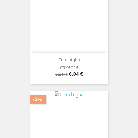
Conchiglia
C9X6G96
Prezzo
Prezzo
6,04 €
6,36 €
base
-5%