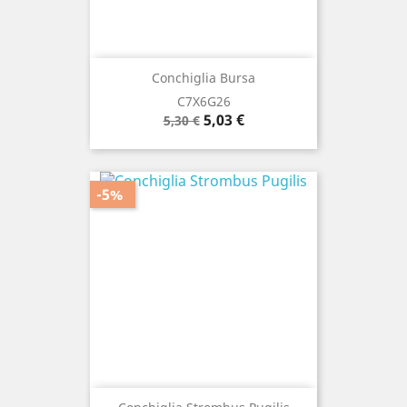
Conchiglia Bursa
C7X6G26
Prezzo
Prezzo
5,03 €
5,30 €
base
-5%