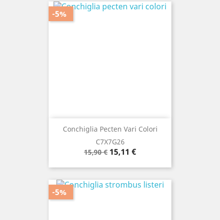
-5%
Conchiglia Pecten Vari Colori
C7X7G26
Prezzo
Prezzo
15,11 €
15,90 €
base
-5%