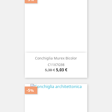
Conchiglia Murex Bicolor
C11X7G98
Prezzo
Prezzo
5,03 €
5,30 €
base
-5%