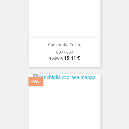
Conchiglia Turbo
C9X7G60
Prezzo
Prezzo
15,11 €
15,90 €
base
-5%