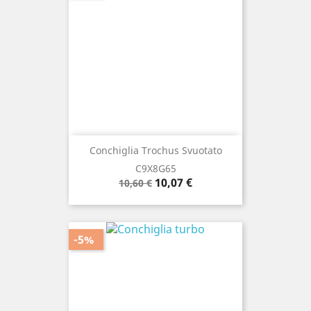
Conchiglia Trochus Svuotato
C9X8G65
Prezzo
Prezzo
10,07 €
10,60 €
base
-5%