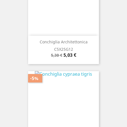
Conchiglia Architettonica
C5X25G12
Prezzo
Prezzo
5,03 €
5,30 €
base
-5%