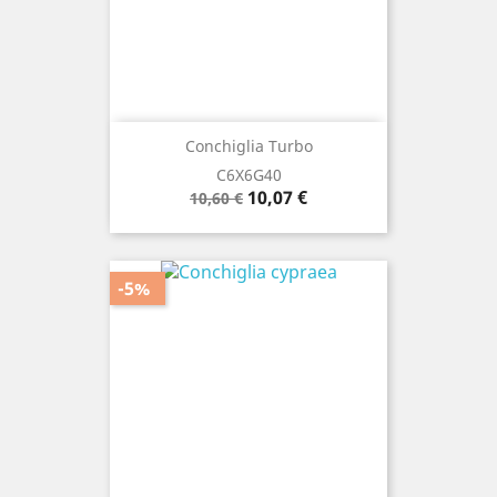
Conchiglia Turbo
C6X6G40
Prezzo
Prezzo
10,07 €
10,60 €
base
-5%