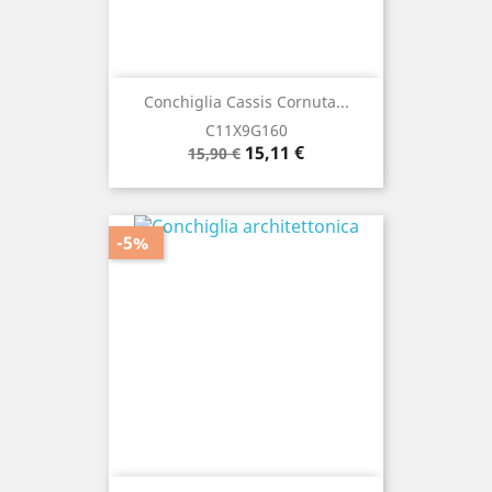
Conchiglia Cassis Cornuta...
C11X9G160
Prezzo
Prezzo
15,11 €
15,90 €
base
-5%