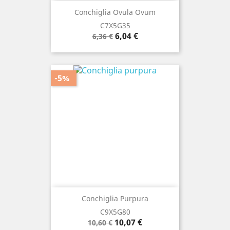
Conchiglia Ovula Ovum
C7X5G35
Prezzo
Prezzo
6,04 €
6,36 €
base
-5%
Conchiglia Purpura
C9X5G80
Prezzo
Prezzo
10,07 €
10,60 €