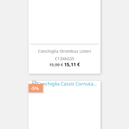
Conchiglia Strombus Listeri
C13X6G35
Prezzo
Prezzo
15,11 €
15,90 €
base
-5%