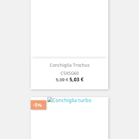
Conchiglia Trochus
C5X5G60
Prezzo
Prezzo
5,03 €
5,30 €
base
-5%