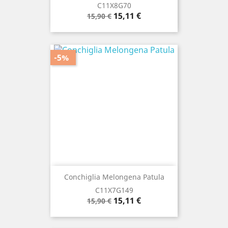
C11X8G70
Prezzo
Prezzo
15,11 €
15,90 €
base
-5%
Conchiglia Melongena Patula
C11X7G149
Prezzo
Prezzo
15,11 €
15,90 €
base