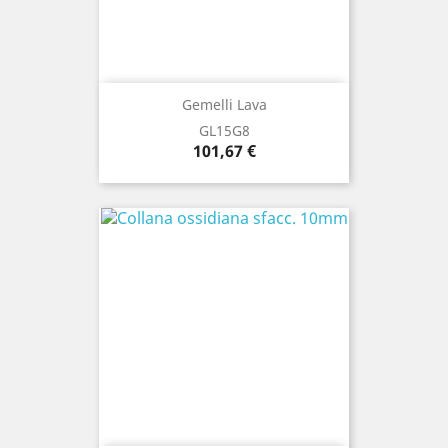
Gemelli Lava
GL15G8
Prezzo
101,67 €