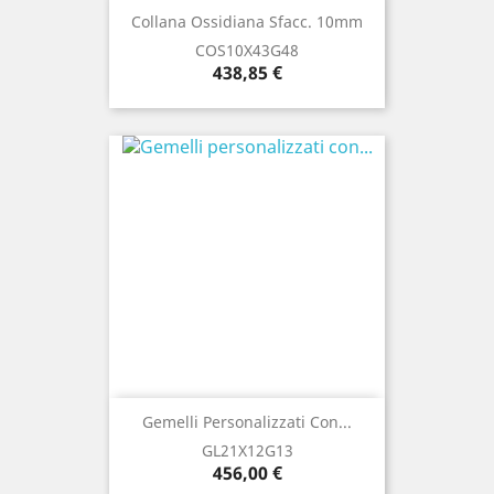
Collana Ossidiana Sfacc. 10mm
COS10X43G48
Prezzo
438,85 €
Gemelli Personalizzati Con...
GL21X12G13
Prezzo
456,00 €