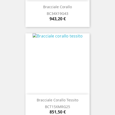
Bracciale Corallo
BC34X19G43
Prezzo
943,20 €
Bracciale Corallo Tessito
BCT15XMRG25
Prezzo
851,50 €