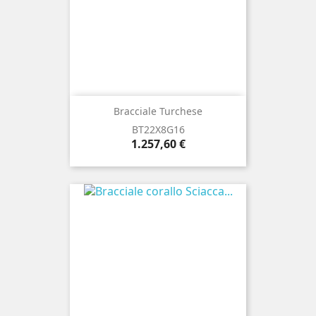
Bracciale Turchese
BT22X8G16
Prezzo
1.257,60 €