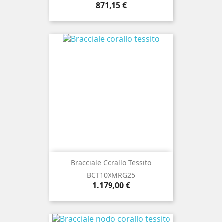
Prezzo
871,15 €
Bracciale Corallo Tessito
BCT10XMRG25
Prezzo
1.179,00 €