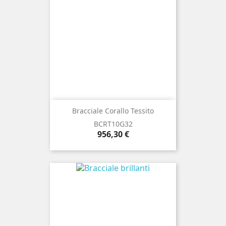
Bracciale Corallo Tessito
BCRT10G32
Prezzo
956,30 €