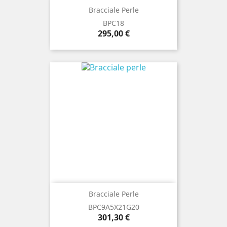
Bracciale Perle
BPC18
Prezzo
295,00 €
Bracciale Perle
BPC9A5X21G20
Prezzo
301,30 €