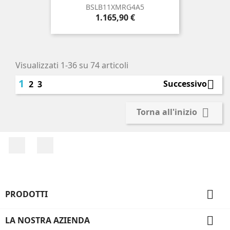
BSLB11XMRG4A5
Prezzo
1.165,90 €
Visualizzati 1-36 su 74 articoli
1

Successivo
2
3

Torna all'inizio
Facebook
Instagram

PRODOTTI

LA NOSTRA AZIENDA