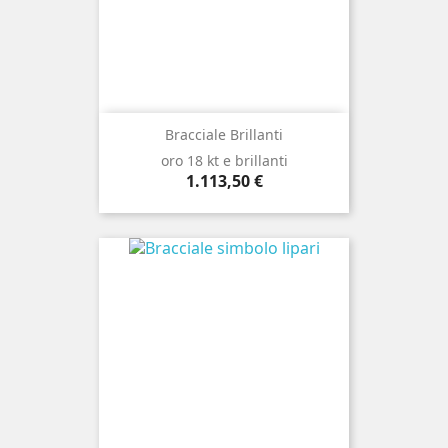
Bracciale Brillanti
oro 18 kt e brillanti
Prezzo
1.113,50 €