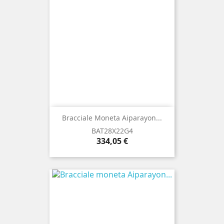
Bracciale Moneta Aiparayon...
BAT28X22G4
Prezzo
334,05 €