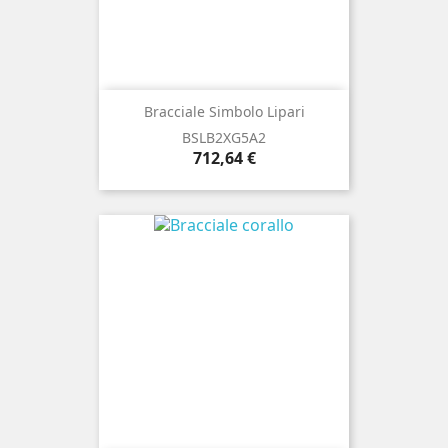
Bracciale Simbolo Lipari
BSLB2XG5A2
Prezzo
712,64 €