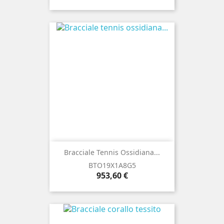
Bracciale Tennis Ossidiana...
BTO19X1A8G5
Prezzo
953,60 €