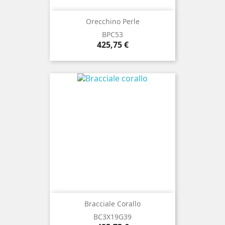
Orecchino Perle
BPC53
Prezzo
425,75 €
Bracciale Corallo
BC3X19G39