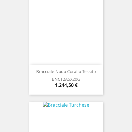
Bracciale Nodo Corallo Tessito
BNCT2A5X20G
Prezzo
1.244,50 €