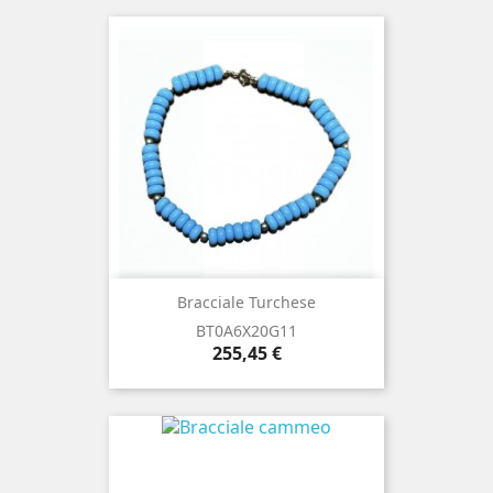
Bracciale Turchese
BT0A6X20G11
Prezzo
255,45 €