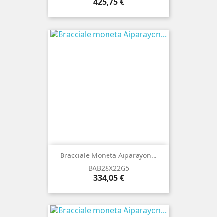
Prezzo
425,75 €
Bracciale Moneta Aiparayon...
BAB28X22G5
Prezzo
334,05 €