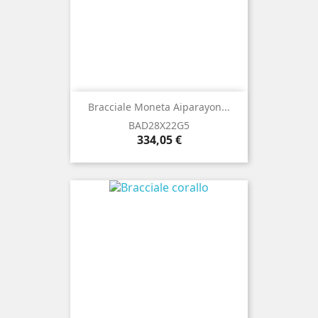
Bracciale Moneta Aiparayon...
BAD28X22G5
Prezzo
334,05 €