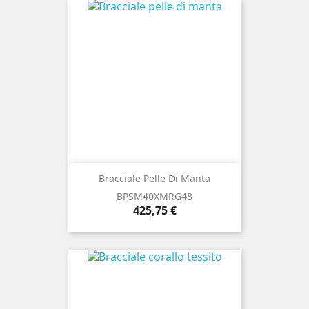
Bracciale Pelle Di Manta
BPSM40XMRG48
Prezzo
425,75 €