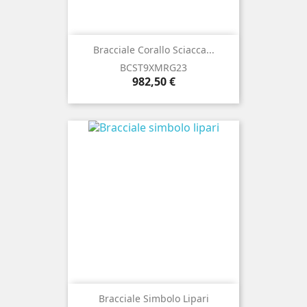
Bracciale Corallo Sciacca...
BCST9XMRG23
Prezzo
982,50 €
Bracciale Simbolo Lipari