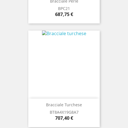
Bracciale Perle
BPC21
Prezzo
687,75 €
Bracciale Turchese
BT8A4X19G8A7
Prezzo
707,40 €