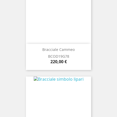
Bracciale Cammeo
BCOD19G78
Prezzo
220,00 €