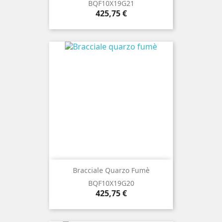
BQF10X19G21
Prezzo
425,75 €
Bracciale Quarzo Fumè
BQF10X19G20
Prezzo
425,75 €