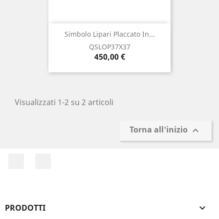
Simbolo Lipari Placcato In...
QSLOP37X37
Prezzo
450,00 €
Visualizzati 1-2 su 2 articoli
Torna all'inizio

Facebook
Instagram
PRODOTTI
