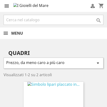
shopping_cart



MENU
QUADRI
Prezzo, da meno caro a più caro

Visualizzati 1-2 su 2 articoli