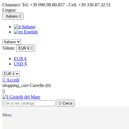
Chiamaci:
Tel. +39 090.98.80.857 - Cell. +39 330.87.32.51
Lingua:
Italiano

Italiano
English
Valuta:
EUR €

EUR €
USD $

Accedi
shopping_cart
Carrello
(0)


Cerca
Menu