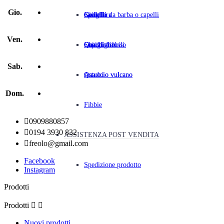
Gio.
Gioiello da barba o capelli
cavigliera
Gemelli
Spille
Gemelli
Ven.
Conchiglie
Quadri
Cavigliere
Soprammobili
Chiavi di lusso
Sab.
Quadri
Astuccio vulcano
Astuccio vulcano
Dom.
Fibbie

0909880857

0194 3930 832
ASSISTENZA POST VENDITA

freolo@gmail.com
Facebook
Spedizione prodotto
Instagram
Prodotti
Prodotti


Nuovi prodotti