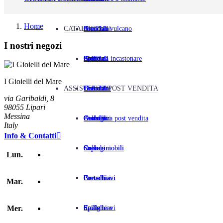
Home
CATALOGO
Orecchini
Astuccio vulcano
Ciondoli
Bracciali
Anelli
I nostri negozi
Spille
Pietre da incastonare
Collane
Ciondoli
Bracciali
Anelli
I Gioielli del Mare
ASSISTENZA POST VENDITA
Gemelli
Orecchini
Collane
Ciondoli
Bracciali
via Garibaldi, 8
98055 Lipari
Messina
Orologi
Assistenza post vendita
Gemelli
Orecchini
Collane
Ciondoli
Italy
Info & Contatti

Soprammobili
Orologi
Soprammobili
Orecchini
Collane
Lun.
Portachiavi
Portachiavi
Portachiavi
Gemelli
Orecchini
Mar.
Cavigliere
Spille
Spille
Portachiavi
Spille
Mer.