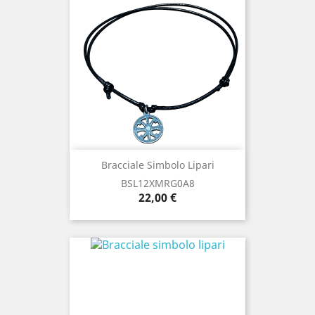
Bracciale Simbolo Lipari
BSL12XMRG0A8
Prezzo
22,00 €