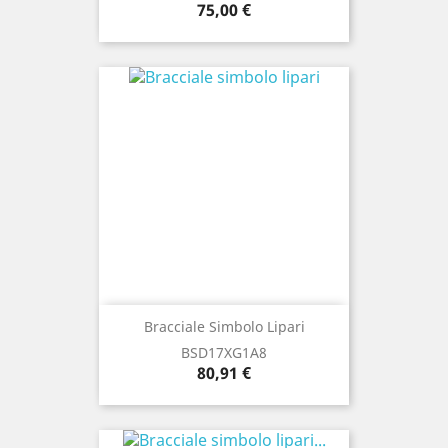
Prezzo
75,00 €
Bracciale Simbolo Lipari
BSD17XG1A8
Prezzo
80,91 €