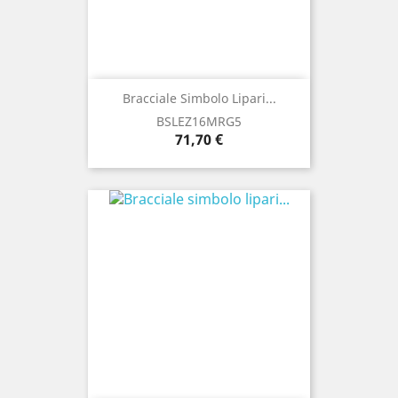
Bracciale Simbolo Lipari...
BSLEZ16MRG5
Prezzo
71,70 €