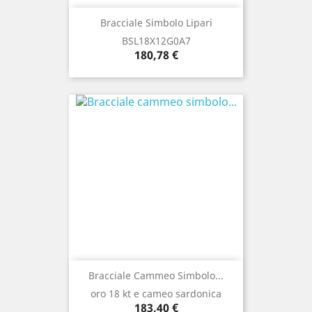
Bracciale Simbolo Lipari
BSL18X12G0A7
Prezzo
180,78 €
Bracciale Cammeo Simbolo...
oro 18 kt e cameo sardonica
Prezzo
183,40 €