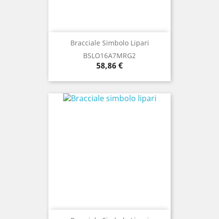
Bracciale Simbolo Lipari
BSLO16A7MRG2
Prezzo
58,86 €