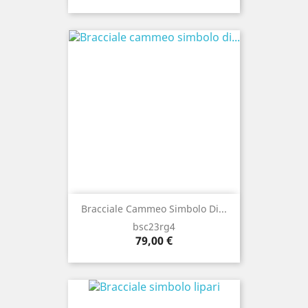
Bracciale Cammeo Simbolo Di...
bsc23rg4
Prezzo
79,00 €