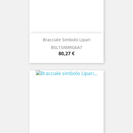
Bracciale Simbolo Lipari
BSL15XMRG6A7
Prezzo
80,27 €