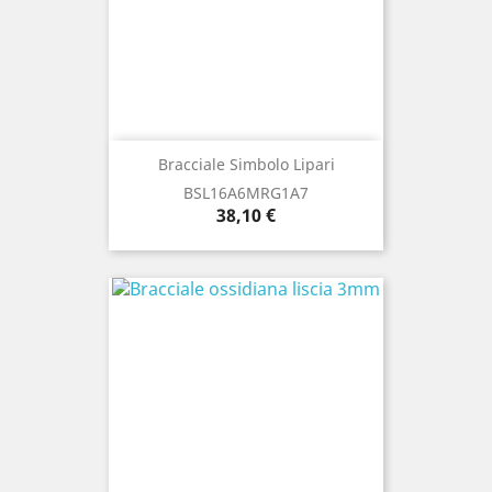
Bracciale Simbolo Lipari
BSL16A6MRG1A7
Prezzo
38,10 €