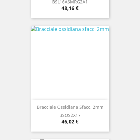
BSL16A6MRG2A1
Prezzo
48,16 €
Bracciale Ossidiana Sfacc. 2mm
BSOS2X17
Prezzo
46,02 €