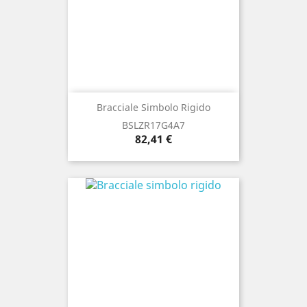
Bracciale Simbolo Rigido
BSLZR17G4A7
Prezzo
82,41 €