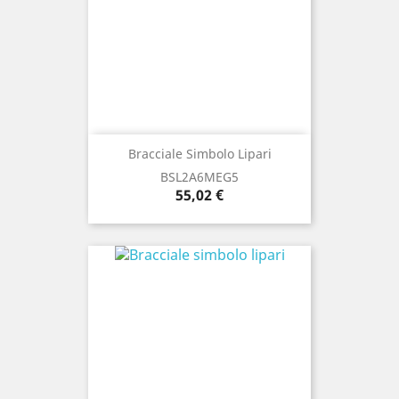
Bracciale Simbolo Lipari
BSL2A6MEG5
Prezzo
55,02 €