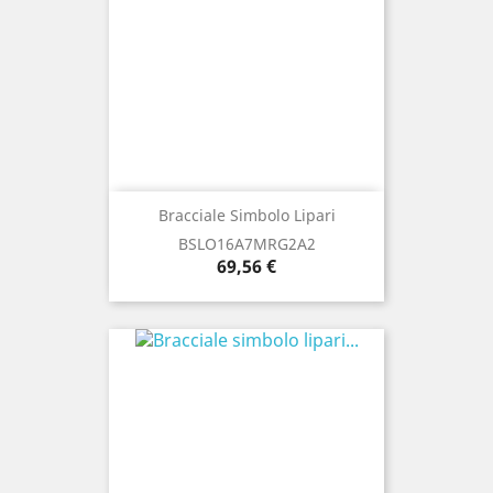
Bracciale Simbolo Lipari
BSLO16A7MRG2A2
Prezzo
69,56 €