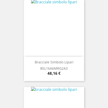
Bracciale Simbolo Lipari
BSL16A6MRG2A3
Prezzo
48,16 €