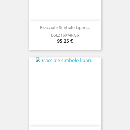
Bracciale Simbolo Lipari...
BSLZ16XMRG6
Prezzo
95,25 €