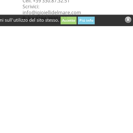
Cell. +39 330.87.32.51
Scrivici:
info@igioiellidelmare.com
P. Iva 0194 3930 832
 sull’utilizzo del sito stesso.
Accetto
Piú info