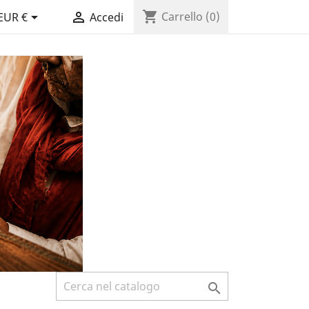
shopping_cart


Carrello
(0)
EUR €
Accedi
