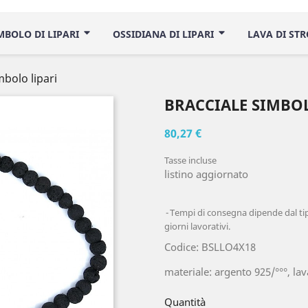
IMBOLO DI LIPARI
OSSIDIANA DI LIPARI
LAVA DI ST
mbolo lipari
BRACCIALE SIMBOL
80,27 €
Tasse incluse
listino aggiornato
Tempi di consegna dipende dal tipo
giorni lavorativi.
Codice: BSLLO4X18
materiale: argento 925/°°°, lav
Quantità