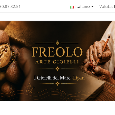

330.87.32.51
Italiano
Valuta: