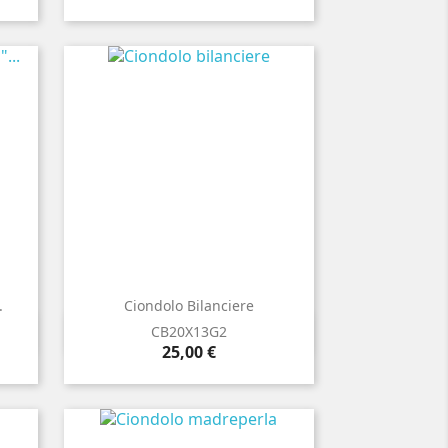
.
Ciondolo Bilanciere

Anteprima
CB20X13G2
Prezzo
25,00 €