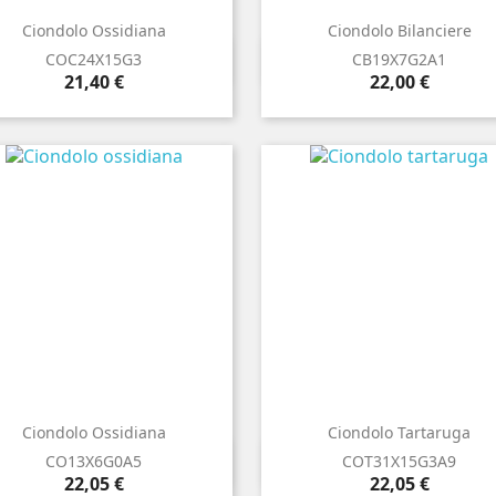
Ciondolo Ossidiana
Ciondolo Bilanciere


Anteprima
Anteprima
COC24X15G3
CB19X7G2A1
Prezzo
Prezzo
21,40 €
22,00 €
Ciondolo Ossidiana
Ciondolo Tartaruga


Anteprima
Anteprima
CO13X6G0A5
COT31X15G3A9
Prezzo
Prezzo
22,05 €
22,05 €