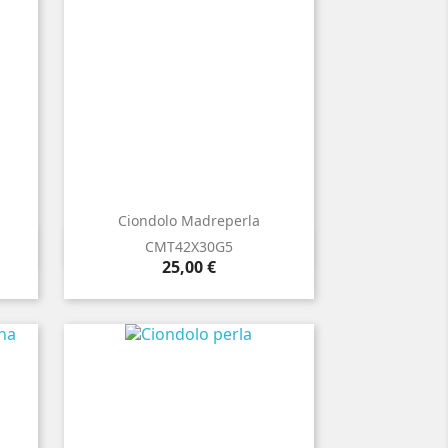
Ciondolo Madreperla

Anteprima
CMT42X30G5
Prezzo
25,00 €