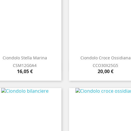
Ciondolo Stella Marina
Ciondolo Croce Ossidiana


Anteprima
Anteprima
CSM12G0A4
CCO30X25G5
Prezzo
Prezzo
16,05 €
20,00 €