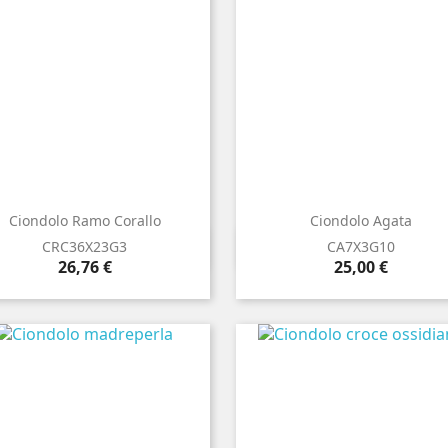
Ciondolo Ramo Corallo
Ciondolo Agata


Anteprima
Anteprima
CRC36X23G3
CA7X3G10
Prezzo
Prezzo
26,76 €
25,00 €