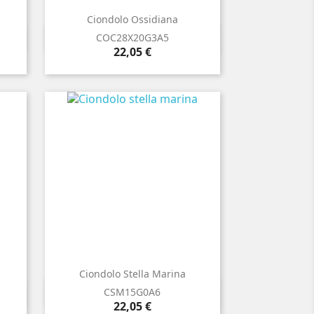
Ciondolo Ossidiana

Anteprima
COC28X20G3A5
Prezzo
22,05 €
Ciondolo Stella Marina

Anteprima
CSM15G0A6
Prezzo
22,05 €