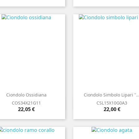
Ciondolo Ossidiana
Ciondolo Simbolo Lipari "..


Anteprima
Anteprima
COS34X21G11
CSL15X10G0A3
Prezzo
Prezzo
22,05 €
22,00 €