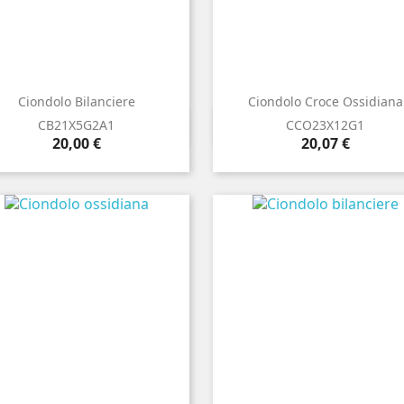
Ciondolo Bilanciere
Ciondolo Croce Ossidiana


Anteprima
Anteprima
CB21X5G2A1
CCO23X12G1
Prezzo
Prezzo
20,00 €
20,07 €