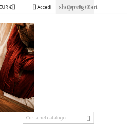
shopping_cart


Carrello
(0)
EUR €
Accedi
