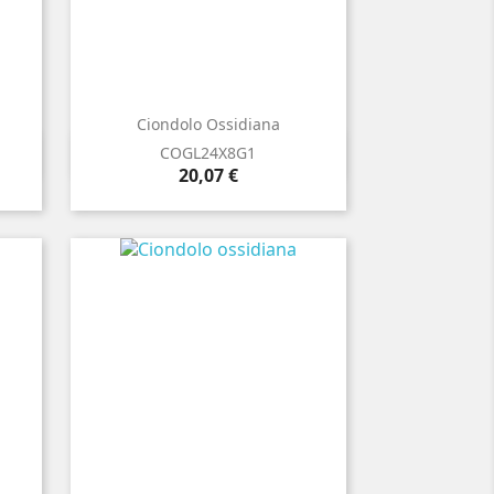
Ciondolo Ossidiana

Anteprima
COGL24X8G1
Prezzo
20,07 €