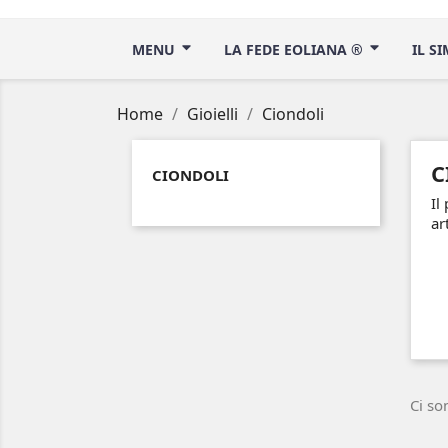
MENU
LA FEDE EOLIANA ®
IL S
Home
Gioielli
Ciondoli
C
CIONDOLI
Il
ar
Ci so