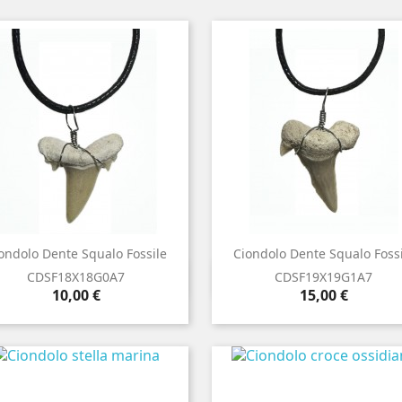
ondolo Dente Squalo Fossile
Ciondolo Dente Squalo Fossi


Anteprima
Anteprima
CDSF18X18G0A7
CDSF19X19G1A7
Prezzo
Prezzo
10,00 €
15,00 €