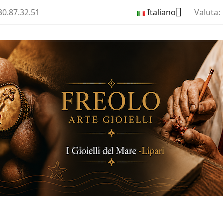

330.87.32.51
Italiano
Valuta: