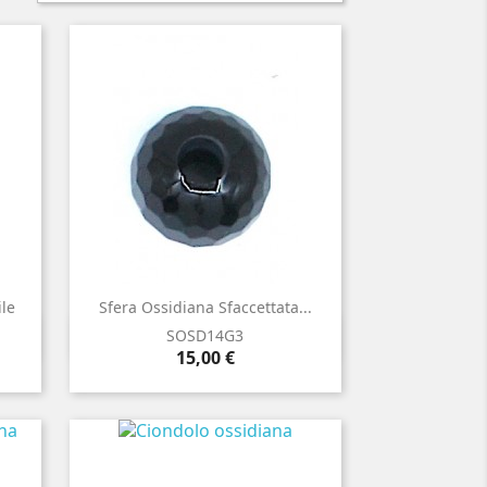
le
Sfera Ossidiana Sfaccettata...

Anteprima
SOSD14G3
Prezzo
15,00 €