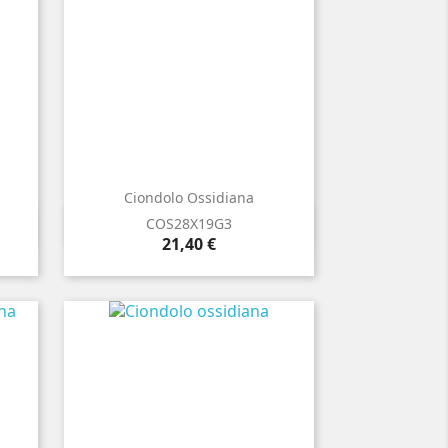
Ciondolo Ossidiana

Anteprima
COS28X19G3
Prezzo
21,40 €