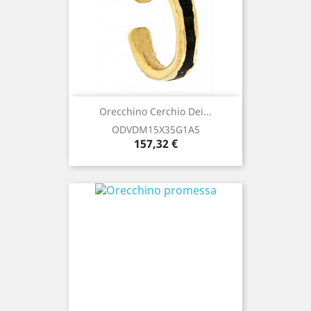
Orecchino Cerchio Dei...
ODVDM15X35G1A5
Prezzo
157,32 €