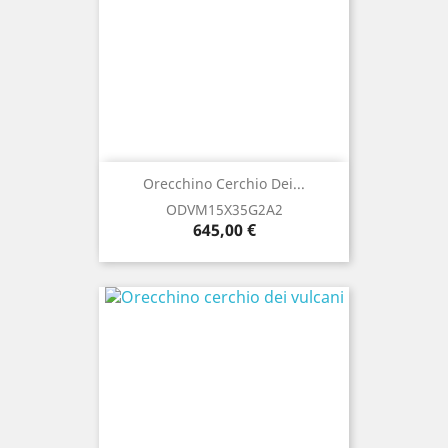
Orecchino Cerchio Dei...
ODVM15X35G2A2
Prezzo
645,00 €