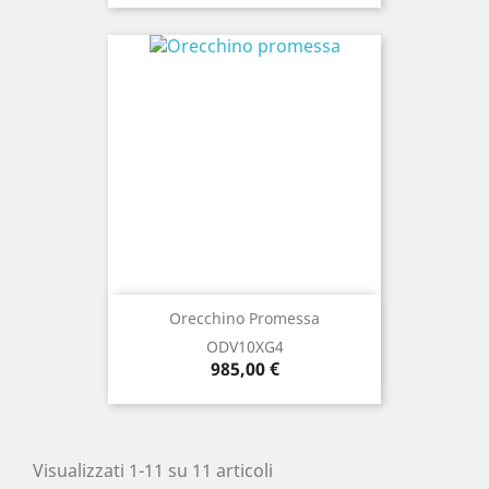
Orecchino Promessa
ODV10XG4
Prezzo
985,00 €
Visualizzati 1-11 su 11 articoli