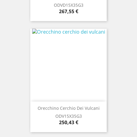
ODVD15X35G3
Prezzo
267,55 €
Orecchino Cerchio Dei Vulcani
ODV15X35G3
Prezzo
250,43 €