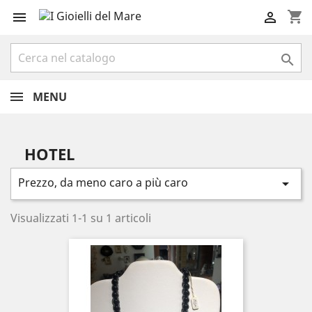
shopping_cart



MENU
HOTEL
Prezzo, da meno caro a più caro

Visualizzati 1-1 su 1 articoli