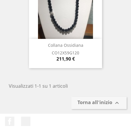
Collana Ossidiana
CO12X59G120
Prezzo
211,90 €
Visualizzati 1-1 su 1 articoli
Torna all'inizio

Facebook
Instagram