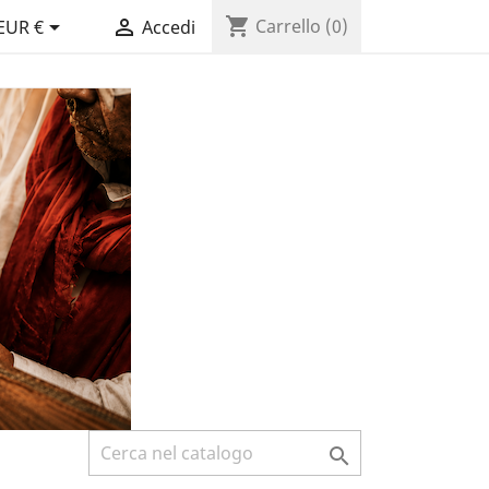
shopping_cart


Carrello
(0)
EUR €
Accedi
