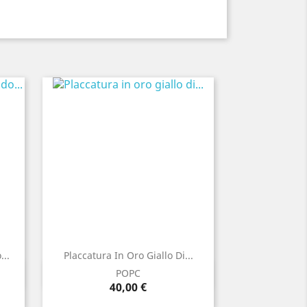
..
Placcatura In Oro Giallo Di...
Anteprima

POPC
Prezzo
40,00 €