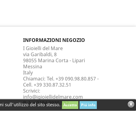
INFORMAZIONI NEGOZIO
I Gioielli del Mare
via Garibaldi, 8
98055 Marina Corta - Lipari
Messina
Italy
Chiamaci:
Tel. +39 090.98.80.857 -
Cell. +39 330.87.32.51
Scrivici:
info@igioiellidelmare.com
P. Iva 0194 3930 832
 sull’utilizzo del sito stesso.
Accetto
Piú info