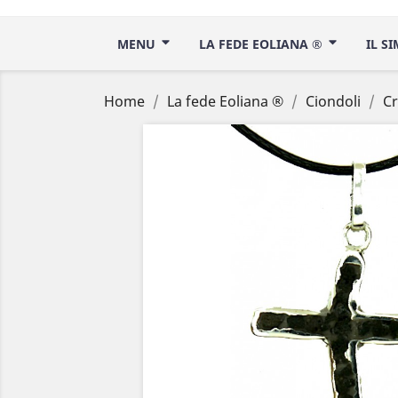
MENU
LA FEDE EOLIANA ®
IL S
Home
La fede Eoliana ®
Ciondoli
Cr