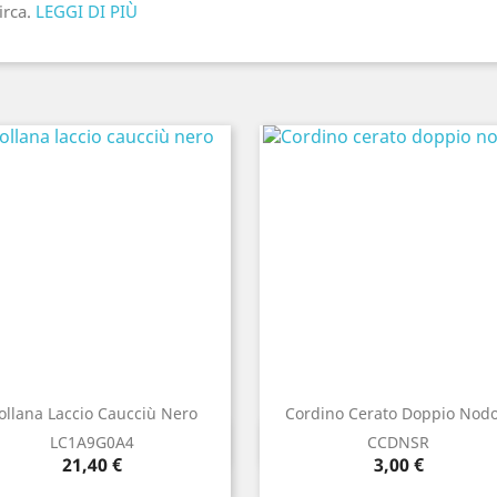
irca.
LEGGI DI PIÙ
ollana Laccio Caucciù Nero
Cordino Cerato Doppio Nodo.
Anteprima
Anteprima


LC1A9G0A4
CCDNSR
Prezzo
Prezzo
21,40 €
3,00 €