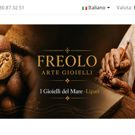

330.87.32.51
Italiano
Valuta: