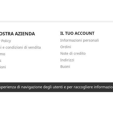
OSTRA AZIENDA
IL TUO ACCOUNT
Informazioni personali
 Policy
Ordini
i e condizioni di vendita
Note di credito
amo
Indirizzi
s
Buoni
ioni
perienza di navigazione degli utenti e per raccogliere informazioni