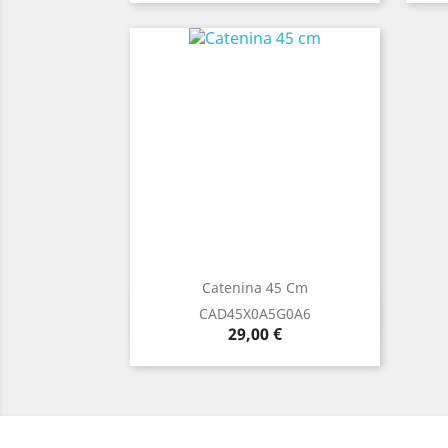
Catenina 45 Cm
Anteprima

CAD45X0A5G0A6
Prezzo
29,00 €