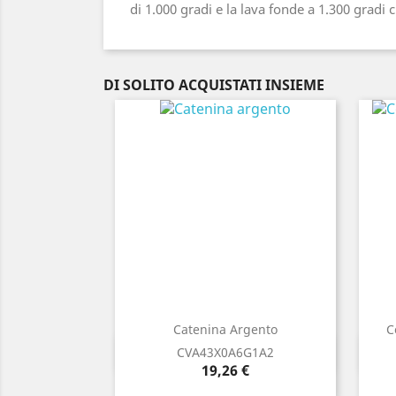
di 1.000 gradi e la lava fonde a 1.300 gradi c
DI SOLITO ACQUISTATI INSIEME
Catenina Argento
C
Anteprima

CVA43X0A6G1A2
Prezzo
19,26 €