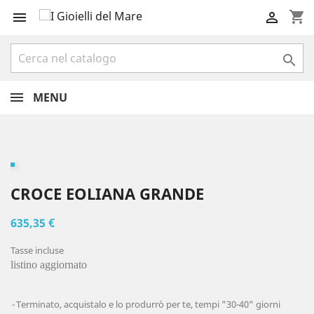
shopping_cart



MENU
CROCE EOLIANA GRANDE
635,35 €
Tasse incluse
listino aggiornato
Terminato, acquistalo e lo produrrò per te, tempi "30-40" giorni