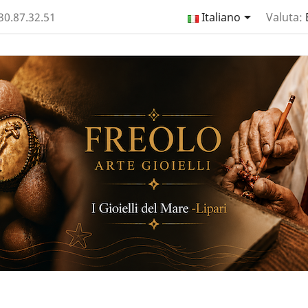

330.87.32.51
Italiano
Valuta: