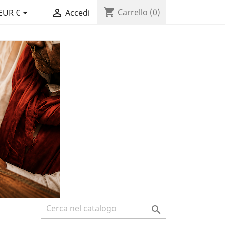
shopping_cart


Carrello
(0)
EUR €
Accedi
