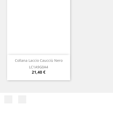
Collana Laccio Caucciù Nero
LC1A9G0A4
Prezzo
21,40 €
Facebook
Instagram