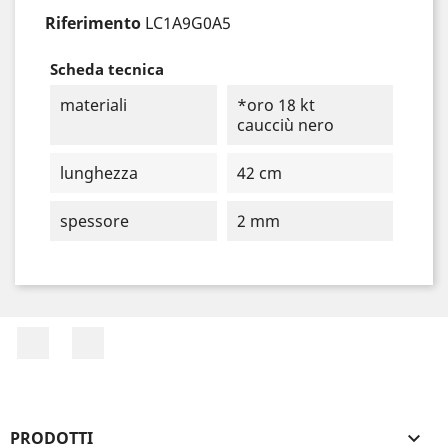
Riferimento
LC1A9G0A5
Scheda tecnica
materiali
*oro 18 kt
caucciù nero
lunghezza
42 cm
spessore
2 mm
Facebook
Instagram
PRODOTTI
