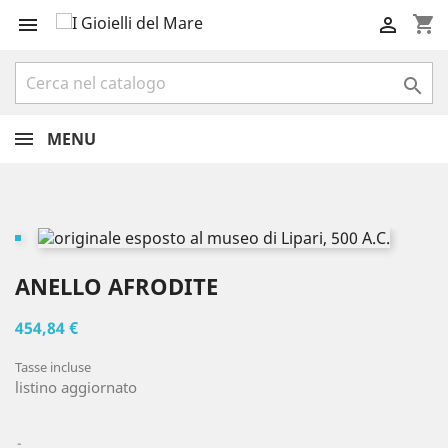
shopping_cart



MENU
ANELLO AFRODITE
454,84 €
Tasse incluse
listino aggiornato