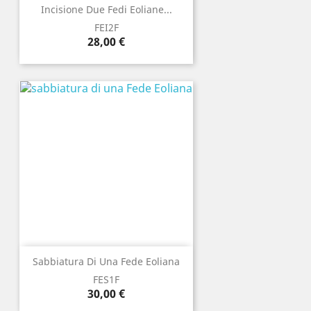
Incisione Due Fedi Eoliane...
FEI2F
Prezzo
28,00 €
Sabbiatura Di Una Fede Eoliana
FES1F
Prezzo
30,00 €