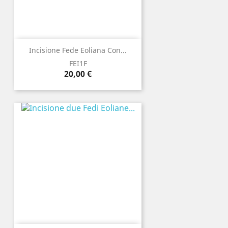
Incisione Fede Eoliana Con...
FEI1F
Prezzo
20,00 €