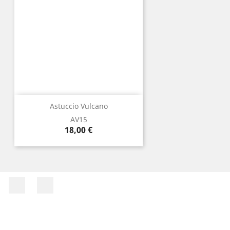
Astuccio Vulcano
AV15
Prezzo
18,00 €
Facebook
Instagram