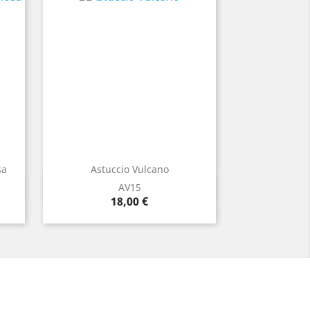
sa
Astuccio Vulcano
Anteprima

AV15
Prezzo
18,00 €
e