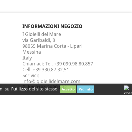
INFORMAZIONI NEGOZIO
I Gioielli del Mare
via Garibaldi, 8
98055 Marina Corta - Lipari
Messina
Italy
Chiamaci:
Tel. +39 090.98.80.857 -
Cell. +39 330.87.32.51
Scrivici:
info@igioiellidelmare.com
P. Iva 0194 3930 832
 sull’utilizzo del sito stesso.
Accetto
Piú info