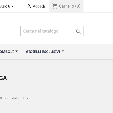
shopping_cart


Carrello
(0)
EUR €
Accedi

ROMBOLI
GIOIELLI ESCLUSIVI
RGA
0 giorni dall'ordine.