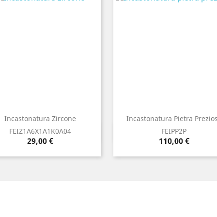
Incastonatura Zircone
Incastonatura Pietra Prezio
Anteprima
Anteprima


FEIZ1A6X1A1K0A04
FEIPP2P
Prezzo
Prezzo
29,00 €
110,00 €
Bianco
Rosso
Nero
Blu
Verde
Bianco
Rosso
Blu
Verd