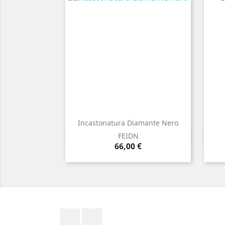
Incastonatura Diamante Nero
Anteprima

FEIDN
Prezzo
66,00 €
Facebook
Instagram