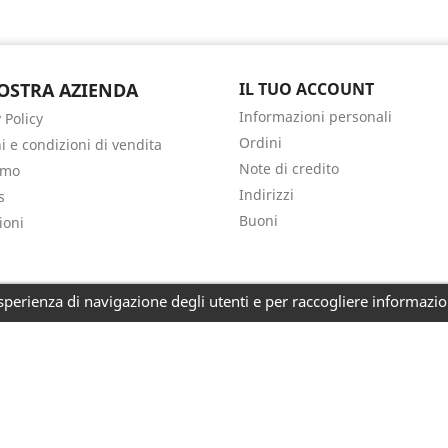
OSTRA AZIENDA
IL TUO ACCOUNT
Informazioni personali
 Policy
Ordini
i e condizioni di vendita
Note di credito
amo
Indirizzi
s
Buoni
ioni
perienza di navigazione degli utenti e per raccogliere informazioni