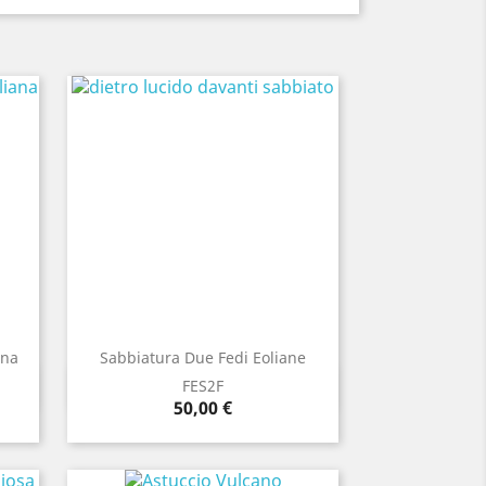
ana
Sabbiatura Due Fedi Eoliane
Anteprima

FES2F
Prezzo
50,00 €