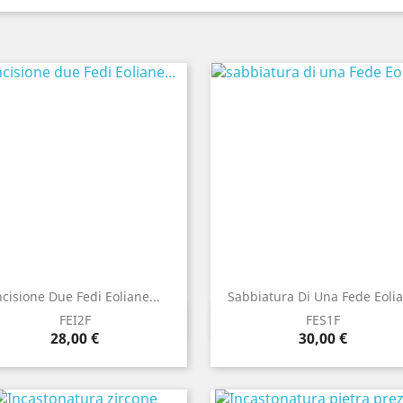
ncisione Due Fedi Eoliane...
Sabbiatura Di Una Fede Eoli
Anteprima
Anteprima


FEI2F
FES1F
Prezzo
Prezzo
28,00 €
30,00 €