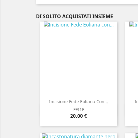
DI SOLITO ACQUISTATI INSIEME
Incisione Fede Eoliana Con...
I
Anteprima

FEI1F
Prezzo
20,00 €