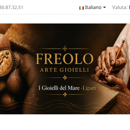

330.87.32.51
Italiano
Valuta: