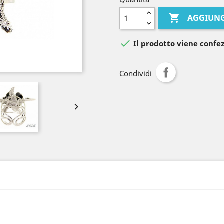

AGGIUNG

Il prodotto viene confez
Condividi
