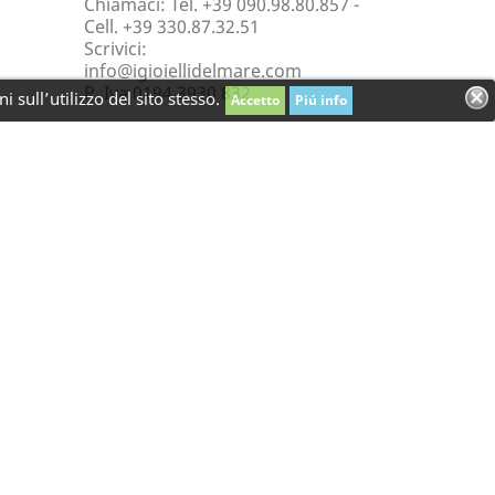
Chiamaci:
Tel. +39 090.98.80.857 -
Cell. +39 330.87.32.51
Scrivici:
info@igioiellidelmare.com
P. Iva 0194 3930 832
 sull’utilizzo del sito stesso.
Accetto
Piú info