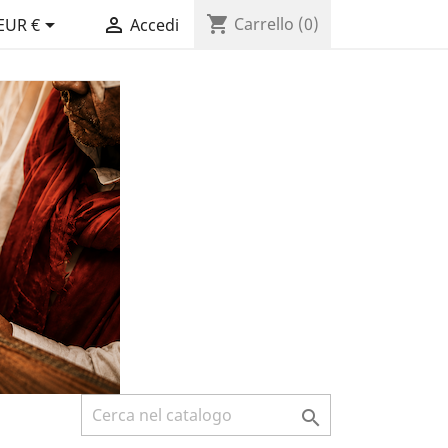
shopping_cart


Carrello
(0)
EUR €
Accedi
