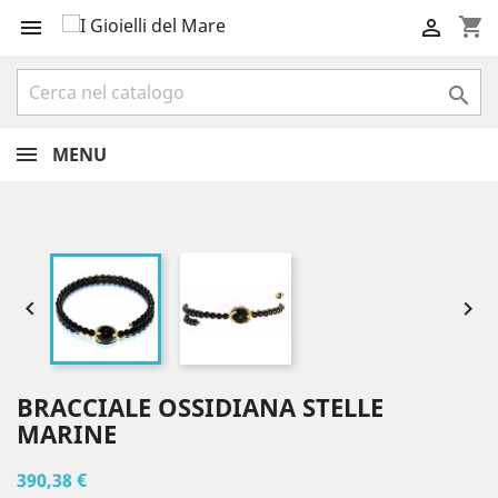
shopping_cart



MENU


BRACCIALE OSSIDIANA STELLE
MARINE
390,38 €