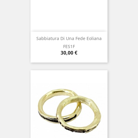
Sabbiatura Di Una Fede Eoliana
FES1F
Prezzo
30,00 €