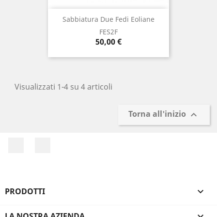
Sabbiatura Due Fedi Eoliane
FES2F
Prezzo
50,00 €
Visualizzati 1-4 su 4 articoli
Torna all'inizio

Facebook
Instagram
PRODOTTI

LA NOSTRA AZIENDA
