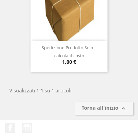
Spedizione Prodotto Solo...
calcola il costo
Prezzo
1,00 €
Visualizzati 1-1 su 1 articoli
Torna all'inizio

Facebook
Instagram